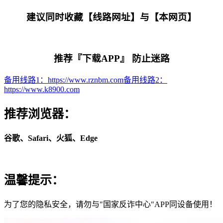
建议同时收藏【线路网址】与【本网页】
推荐『下载APP』 防止迷路
备用线路
1
：
https://www.rznbm.com
备用线路
2
：
https://www.k8900.com
推荐浏览器：
谷歌、Safari、火狐、Edge
温馨提示：
为了您的隐私安全，请勿与"国家反诈中心"APP同设备使用！